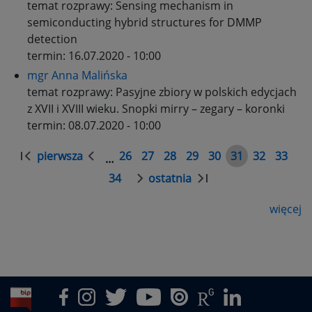
temat rozprawy:
Sensing mechanism in
semiconducting hybrid structures for DMMP
detection
termin:
16.07.2020 - 10:00
mgr Anna Malińska
temat rozprawy:
Pasyjne zbiory w polskich edycjach
z XVII i XVIII wieku. Snopki mirry – zegary – koronki
termin:
08.07.2020 - 10:00
Stronicowanie
pierwsza
26
27
28
29
30
31
32
33
…
Pierwsza
Poprzednia
Strona
Strona
Strona
Strona
Strona
Strona
Strona
Stron
strona
strona
34
ostatnia
Strona
Następna
Ostatnia
strona
strona
więcej