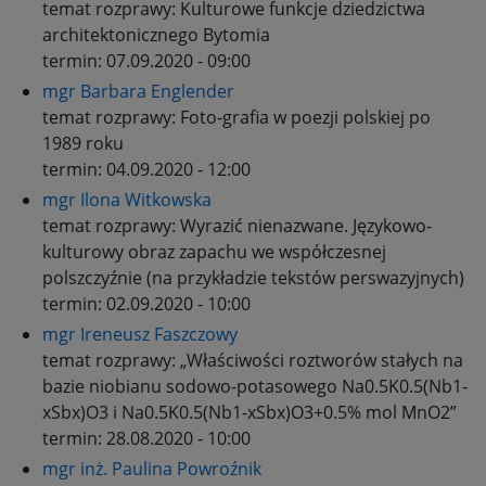
temat rozprawy:
Kulturowe funkcje dziedzictwa
architektonicznego Bytomia
termin:
07.09.2020 - 09:00
mgr Barbara Englender
temat rozprawy:
Foto-grafia w poezji polskiej po
1989 roku
termin:
04.09.2020 - 12:00
mgr Ilona Witkowska
temat rozprawy:
Wyrazić nienazwane. Językowo-
kulturowy obraz zapachu we współczesnej
polszczyźnie (na przykładzie tekstów perswazyjnych)
termin:
02.09.2020 - 10:00
mgr Ireneusz Faszczowy
temat rozprawy:
„Właściwości roztworów stałych na
bazie niobianu sodowo-potasowego Na0.5K0.5(Nb1-
xSbx)O3 i Na0.5K0.5(Nb1-xSbx)O3+0.5% mol MnO2”
termin:
28.08.2020 - 10:00
mgr inż. Paulina Powroźnik