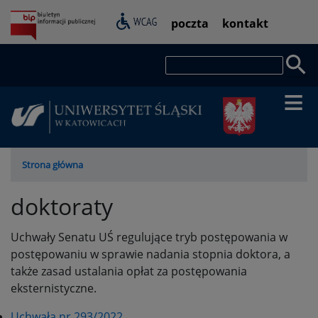
Przejdź
Pasek
poczta
kontakt
do
dostępności
treści
Szukaj
Ścieżka
Strona główna
nawigacyjna
doktoraty
Uchwały Senatu UŚ regulujące tryb postępowania w
postępowaniu w sprawie nadania stopnia doktora, a
także zasad ustalania opłat za postępowania
eksternistyczne.
Uchwała nr 293/2022