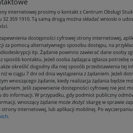
ntaktowe
ny internetowej prosimy o kontakt z Centrum Obsługi Stu
u 32 359 1910. Tą samą drogą można składać wnioski o udos
ści.
pewnienia dostępności cyfrowej strony internetowej, aplika
cji za pomocą alternatywnego sposobu dostępu, na przykła
diodeskrypcji itp. Żądanie powinno zawierać dane osoby zgł
az sposób kontaktu. Jeżeli osoba żądająca zgłasza potrzebę
kże określić dogodny dla niej sposób przedstawienia tej in
 niż w ciągu 7 dni od dnia wystąpienia z żądaniem. Jeżeli do
tym wnoszącego żądanie, kiedy realizacja żądania będzie mo
 żądaniem. Jeśli zapewnienie dostępności cyfrowej nie jest 
o informacji. W przypadku, gdy podmiot publiczny odmówi 
rmacji, wnoszący żądanie może złożyć skargę w sprawie za
u strony internetowej, lub aplikacji mobilnej. Po wyczerpan
kich
.