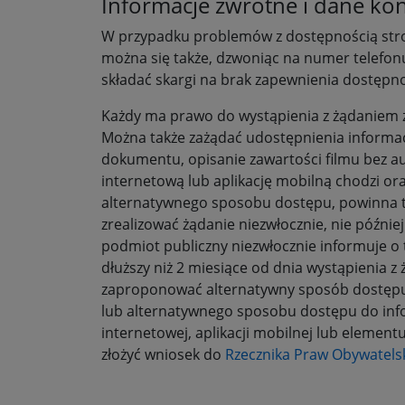
Informacje zwrotne i dane ko
W przypadku problemów z dostępnością stro
można się także, dzwoniąc na numer telefon
składać skargi na brak zapewnienia dostępno
Każdy ma prawo do wystąpienia z żądaniem za
Można także zażądać udostępnienia informa
dokumentu, opisanie zawartości filmu bez au
internetową lub aplikację mobilną chodzi or
alternatywnego sposobu dostępu, powinna ta
zrealizować żądanie niezwłocznie, nie później
podmiot publiczny niezwłocznie informuje o 
dłuższy niż 2 miesiące od dnia wystąpienia z
zaproponować alternatywny sposób dostępu d
lub alternatywnego sposobu dostępu do info
internetowej, aplikacji mobilnej lub element
złożyć wniosek do
Rzecznika Praw Obywatels