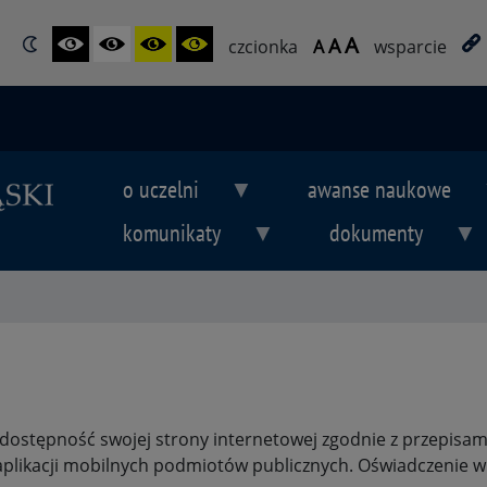
A
A
czcionka
A
wsparcie
o uczelni
awanse naukowe
komunikaty
dokumenty
dostępność swojej strony internetowej zgodnie z przepisami 
 aplikacji mobilnych podmiotów publicznych. Oświadczenie