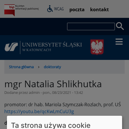
Przejdź
Pasek
poczta
kontakt
do
dostępności
treści
Szukaj
Ścieżka
Strona główna
doktoraty
nawigacyjna
mgr Natalia Shlikhutka
Dodane przez
admin
-
pon., 08/23/2021 - 13:42
promotor: dr hab. Mariola Szymczak-Rozlach, prof. UŚ
https://youtu.be/qcKwLmCuU3g
dziedzina
Ta strona używa cookie