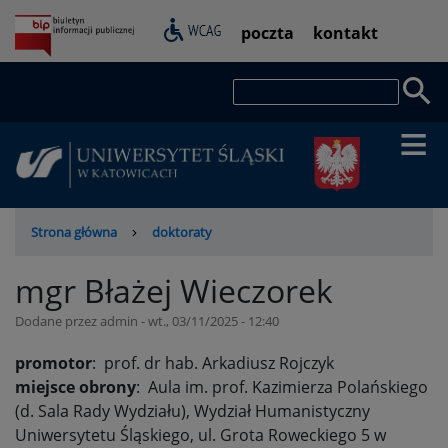
Przejdź
Pasek
poczta
kontakt
do
dostępności
treści
Szukaj
Ścieżka
Strona główna
doktoraty
nawigacyjna
mgr Błażej Wieczorek
Dodane przez
admin
-
wt., 03/11/2025 - 12:40
promotor
: prof. dr hab. Arkadiusz Rojczyk
miejsce obrony
: Aula im. prof. Kazimierza Polańskiego
(d. Sala Rady Wydziału), Wydział Humanistyczny
Uniwersytetu Śląskiego, ul. Grota Roweckiego 5 w