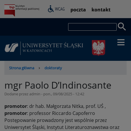
Przejdź
Pasek
poczta
kontakt
do
dostępności
treści
Szukaj
Ścieżka
Strona główna
doktoraty
nawigacyjna
mgr Paolo D’Indinosante
Dodane przez
admin
-
pon., 09/08/2025 - 12:42
promotor
: dr hab. Małgorzata Nitka, prof. UŚ ,
promotor
: professor Riccardo Capoferro
Postępowanie prowadzony jest wspólnie przez
Uniwersytet Śląski, Instytut Literaturoznawstwa oraz