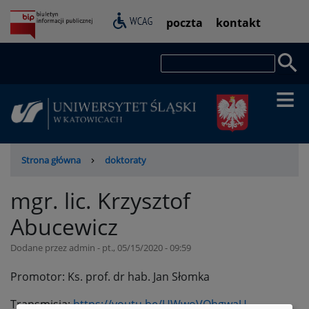
Przejdź
Pasek
poczta
kontakt
do
dostępności
treści
Szukaj
Ścieżka
Strona główna
doktoraty
nawigacyjna
mgr. lic. Krzysztof
Abucewicz
Dodane przez
admin
-
pt., 05/15/2020 - 09:59
Promotor: Ks. prof. dr hab. Jan Słomka
Transmisja:
https://youtu.be/UWwoVQhgwaU