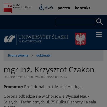
Przejdź
Pasek
poczta
kontakt
do
dostępności
treści
Szukaj
Ścieżka
Strona główna
doktoraty
nawigacyjna
mgr inż. Krzysztof Czakon
Dodane przez
admin
-
wt., 02/25/2020 - 14:13
Promotor:
Prof. dr hab. n. t. Maciej Hajduga
Obrona odbędzie się w Chorzowie Wydział Nauk
Ścisłych i Technicznych ul. 75 Pułku Piechoty 1a sala