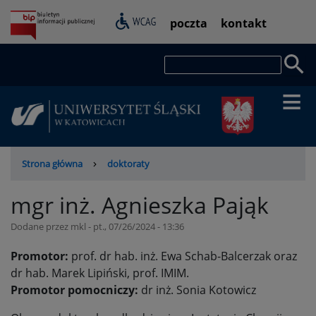
Przejdź
Pasek
poczta
kontakt
do
dostępności
treści
Szukaj
Ścieżka
Strona główna
doktoraty
nawigacyjna
mgr inż. Agnieszka Pająk
Dodane przez
mkl
-
pt., 07/26/2024 - 13:36
Promotor:
prof. dr hab. inż. Ewa Schab-Balcerzak oraz
dr hab. Marek Lipiński, prof. IMIM.
Promotor pomocniczy:
dr inż. Sonia Kotowicz