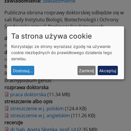
zawiadomienie:
zawiadomienie
Publiczna obrona rozprawy doktorskiej odbędzie się w
sali Rady Instytutu Biologii, Biotechnologii i Ochrony
Środowiska przy ul. Bankowej 9 w Katowicach.
Ta strona używa cookie
dziedzina
nauki ścisłe i przyrodnicze
Korzystając ze strony wyrażasz zgodę na używanie
dyscyplina
cookie niezbędnych do prawidłowego działania tego
serwisu.
nauki biologiczne
temat rozprawy
Dostosuj
...
Zamknij
Akceptuj
Repetitive DNA sequences and the evolution of the
Brachypodium genus
rozprawa doktorska
praca doktorska
(11.34 MB)
streszczenie albo opis
streszczenie w j. polskim
(124.4 KB)
streszczenie w j. angielskim
(111.26 KB)
recenzje
dr hab. Aneta Słomka, prof. UJ
(2.35 MB)