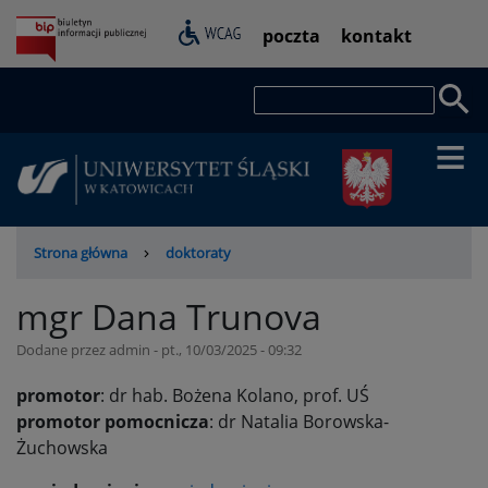
Przejdź
Pasek
poczta
kontakt
do
dostępności
treści
Szukaj
Ścieżka
Strona główna
doktoraty
nawigacyjna
mgr Dana Trunova
Dodane przez
admin
-
pt., 10/03/2025 - 09:32
promotor
: dr hab. Bożena Kolano, prof. UŚ
promotor pomocnicza
: dr Natalia Borowska-
Żuchowska