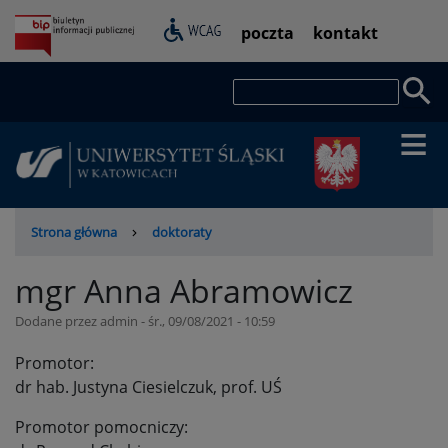
Przejdź
Pasek
poczta
kontakt
do
dostępności
treści
Szukaj
Ścieżka
Strona główna
doktoraty
nawigacyjna
mgr Anna Abramowicz
Dodane przez
admin
-
śr., 09/08/2021 - 10:59
Promotor:
dr hab. Justyna Ciesielczuk, prof. UŚ
Promotor pomocniczy: