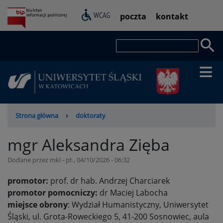
Przejdź
Pasek
poczta
kontakt
do
dostępności
treści
Szukaj
Ścieżka
Strona główna
doktoraty
nawigacyjna
mgr Aleksandra Zięba
Dodane przez
mkl
-
pt., 04/10/2026 - 06:32
promotor:
prof. dr hab. Andrzej Charciarek
promotor pomocniczy:
dr Maciej Labocha
miejsce obrony
: Wydział Humanistyczny, Uniwersytet
Śląski, ul. Grota-Roweckiego 5, 41-200 Sosnowiec, aula